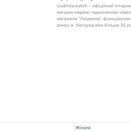
lyudmila.watch – офіційний інтерне
o
Pierre Ricaud
магазин мережі годинниково-ювел
магазинів “Людмила”, функціюную
es Lemans
Q&Q
ринку м. Ужгород вже більше 30 ро
Жіночі