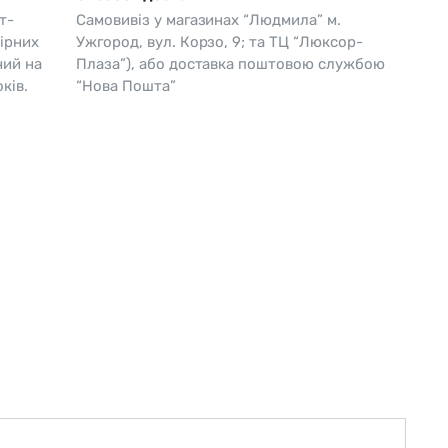
т-
Самовивіз у магазинах “Людмила” м.
Skagen
Перламутр
ірних
Ужгород, вул. Корзо, 9; та ТЦ “Люксор-
чий на
Плаза”), або доставка поштовою службою
Swiss Alpine Military 🇨🇭
ків.
“Нова Пошта”
Tissot 🇨🇭