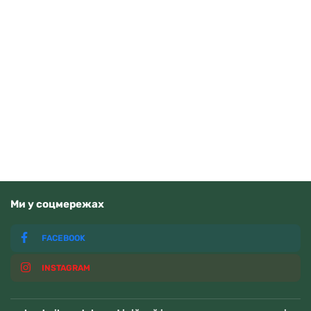
Pierre Ricaud P91076.5155Q
5000
грн
Читати далі
Немає у наявності
Ми у соцмережах
FACEBOOK
INSTAGRAM