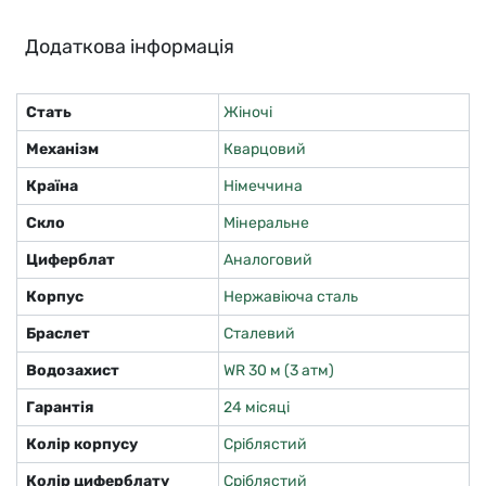
Додаткова інформація
Стать
Жіночі
Механізм
Кварцовий
Країна
Німеччина
Скло
Мінеральне
Циферблат
Аналоговий
Корпус
Нержавіюча сталь
Браслет
Сталевий
Водозахист
WR 30 м (3 атм)
Гарантія
24 місяці
Колір корпусу
Сріблястий
Колір циферблату
Сріблястий