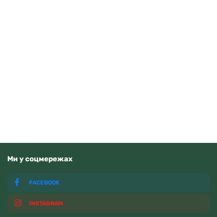
Pierre Ricaud P91076.5155Q
5000
грн
Читати далі
Немає у наявності
Ми у соцмережах
FACEBOOK
INSTAGRAM