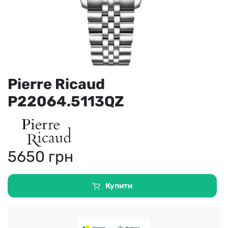
Pierre Ricaud
P22064.5113QZ
5650
грн
Купити