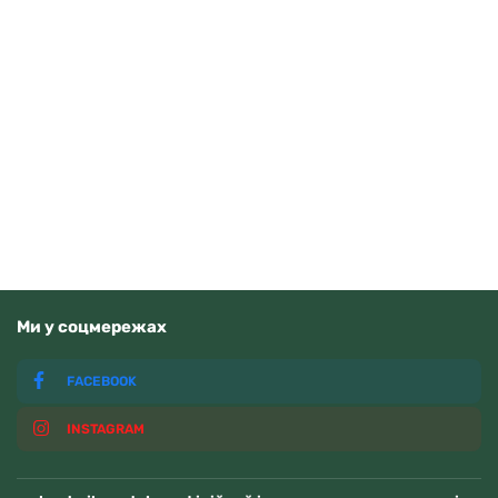
Pierre Ricaud P91076.5155Q
5000
грн
Читати далі
Немає у наявності
Ми у соцмережах
FACEBOOK
INSTAGRAM