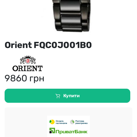
Orient FQC0J001B0
9860
грн
Купити