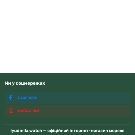
Orient FAA02002D9
15370
грн
Додати в кошик
В наявності
Ми у соцмережах
FACEBOOK
INSTAGRAM
lyudmila.watch — офіційний інтернет-магазин мережі