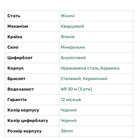
Стать
Жіночі
Механізм
Кварцовий
Країна
Японія
Скло
Мінеральне
Циферблат
Аналоговий
Корпус
Нержавіюча сталь
,
Кераміка
Браслет
Сталевий
,
Керамічний
Водозахист
WR 30 м (3 атм)
Гарантія
12 місяців
Колір корпусу
Чорний
Колір циферблату
Чорний
Розмір корпусу
36mm