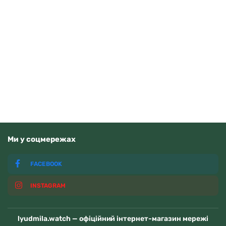
Orient FAA02002D9
15370
грн
Додати в кошик
В наявності
Ми у соцмережах
FACEBOOK
INSTAGRAM
lyudmila.watch — офіційний інтернет-магазин мережі