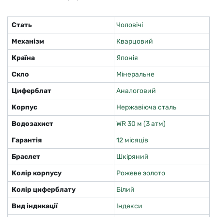
Стать
Чоловічі
Механізм
Кварцовий
Країна
Японія
Скло
Мінеральне
Циферблат
Аналоговий
Корпус
Нержавіюча сталь
Водозахист
WR 30 м (3 атм)
Гарантія
12 місяців
Браслет
Шкіряний
Колір корпусу
Рожеве золото
Колір циферблату
Білий
Вид індикації
Індекси