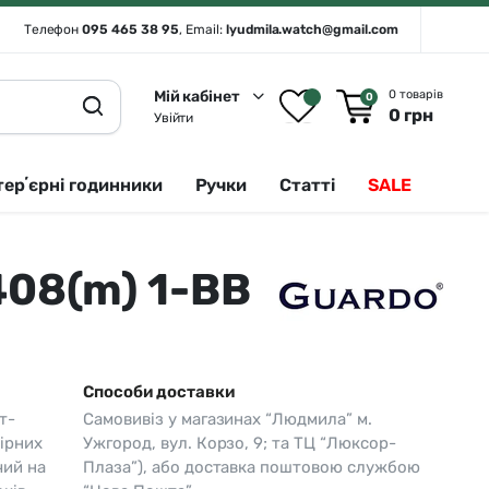
Телефон
095 465 38 95
, Email:
lyudmila.watch@gmail.com
Мій кабінет
0 товарів
0
0
грн
Увійти
терʼєрні годинники
Ручки
Статті
SALE
08(m) 1-BB
Rado 🇨🇭
Сріблястий
Romanson
Білий
Royal London
Чорний
Способи доставки
Seiko
Золотистий
т-
Самовивіз у магазинах “Людмила” м.
Seiko (інтерʼєрні годинники)
Зелений
ірних
Ужгород, вул. Корзо, 9; та ТЦ “Люксор-
чий на
Плаза”), або доставка поштовою службою
Sergio Tacchini
Синій