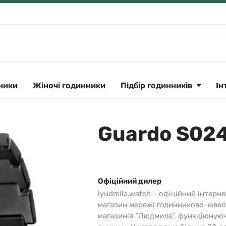
нники
Жіночі годинники
Підбір годинників
Ін
Guardo S024
Klein
Lee Cooper
Сріблястий
ique Constant 🇨🇭
утні
Longines 🇨🇭
Рожеве золото
ok
тні
Lorus
Золотистий
Офіційний дилер
CK
Louis Erard 🇨🇭
Чорний
lyudmila.watch – офіційний інтерне
ar
і
Orient
Синій
магазин мережі годинниково-ювел
магазинів “Людмила”, функціюную
a 🇨🇭
Parker
Сірий