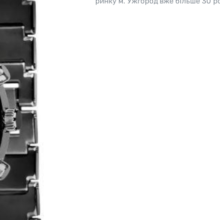
ринку м. Ужгород вже більше 30 ро
o
Pierre Ricaud
es Lemans
Q&Q