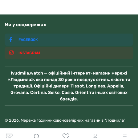
Ми у соцмережах
FACEBOOK
INSTAGRAM
lyudmila.watch — офіційний інтернет-магазин мережі
«Людмила», яка понад 30 років поєднує стиль, якість та
традиції. Офіційні дилери Tissot, Longines, Appella,
Grovana, Certina, Seiko, Casio, Orient та інших світових
брендів.
© 2026. Мережа годинниково-ювелірних магазинів "Людмила"