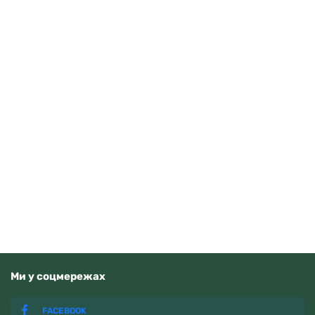
Guardo 012705-10 (m.RgW)
4070
грн
Додати в кошик
В наявності
Ми у соцмережах
FACEBOOK