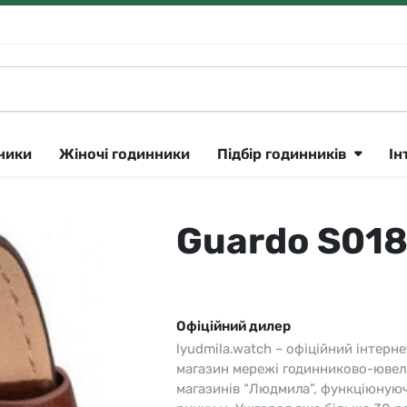
нники
Жіночі годинники
Підбір годинників
Ін
Guardo S01
Klein
Lee Cooper
Сріблястий
ique Constant 🇨🇭
утні
Longines 🇨🇭
Рожеве золото
ok
тні
Lorus
Золотистий
Офіційний дилер
CK
Louis Erard 🇨🇭
Чорний
lyudmila.watch – офіційний інтерне
ar
і
Orient
Синій
магазин мережі годинниково-ювел
магазинів “Людмила”, функціюную
a 🇨🇭
Parker
Сірий