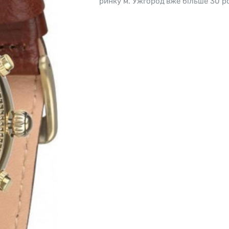
ринку м. Ужгород вже більше 30 ро
o
Pierre Ricaud
es Lemans
Q&Q