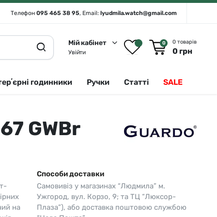
Телефон
095 465 38 95
, Email:
lyudmila.watch@gmail.com
Мій кабінет
0 товарів
0
0
грн
Увійти
терʼєрні годинники
Ручки
Статті
SALE
867 GWBr
Rado 🇨🇭
Сріблястий
Romanson
Білий
Royal London
Чорний
Способи доставки
Seiko
Золотистий
т-
Самовивіз у магазинах “Людмила” м.
Seiko (інтерʼєрні годинники)
Зелений
ірних
Ужгород, вул. Корзо, 9; та ТЦ “Люксор-
чий на
Плаза”), або доставка поштовою службою
Sergio Tacchini
Синій