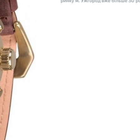
ринку м. Ужгород вже більше 30 ро
o
Pierre Ricaud
es Lemans
Q&Q