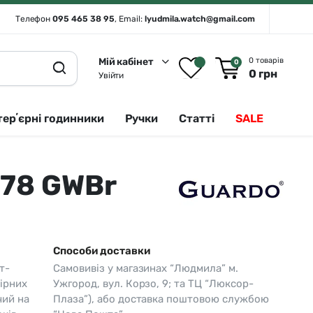
Телефон
095 465 38 95
, Email:
lyudmila.watch@gmail.com
Мій кабінет
0 товарів
0
0
грн
Увійти
терʼєрні годинники
Ручки
Статті
SALE
578 GWBr
Rado 🇨🇭
Сріблястий
Romanson
Білий
Royal London
Чорний
Способи доставки
Seiko
Золотистий
т-
Самовивіз у магазинах “Людмила” м.
Seiko (інтерʼєрні годинники)
Зелений
ірних
Ужгород, вул. Корзо, 9; та ТЦ “Люксор-
чий на
Плаза”), або доставка поштовою службою
Sergio Tacchini
Синій