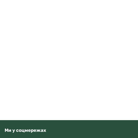
Guardo 012705-10 (m.RgW)
4070
грн
Додати в кошик
В наявності
Ми у соцмережах