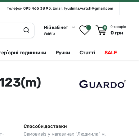
Телефон
095 465 38 95
, Email:
lyudmila.watch@gmail.com
Мій кабінет
0 товарів
0
0
грн
Увійти
терʼєрні годинники
Ручки
Статті
SALE
123(m)
Rado 🇨🇭
Сріблястий
Romanson
Білий
Royal London
Чорний
Seiko
Золотистий
Seiko (інтерʼєрні годинники)
Зелений
Способи доставки
т-
Самовивіз у магазинах “Людмила” м.
Sergio Tacchini
Синій