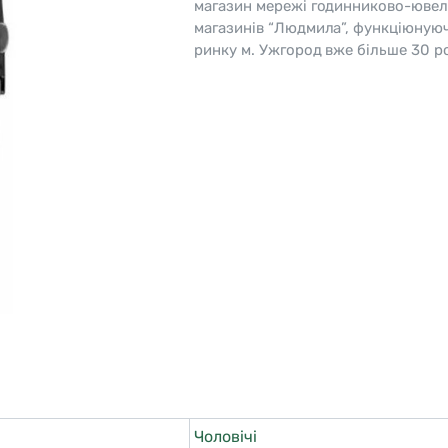
магазин мережі годинниково-ювел
магазинів “Людмила”, функціюную
o
Pierre Ricaud
ринку м. Ужгород вже більше 30 ро
es Lemans
Q&Q
Чоловічі