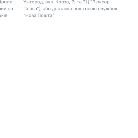
ірних
Ужгород, вул. Корзо, 9; та ТЦ “Люксор-
чий на
Плаза”), або доставка поштовою службою
Skagen
Перламутр
ків.
“Нова Пошта”
Swiss Alpine Military 🇨🇭
Tissot 🇨🇭