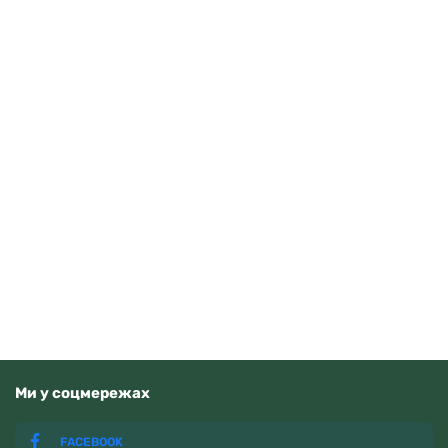
Guardo 012705-10 (m.RgW)
4070
грн
Додати в кошик
В наявності
Ми у соцмережах
FACEBOOK