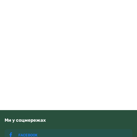
Guardo 012705-10 (m.RgW)
4070
грн
Додати в кошик
В наявності
Ми у соцмережах
FACEBOOK