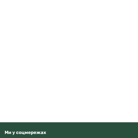
Guardo 012705-10 (m.RgW)
4070
грн
Додати в кошик
В наявності
Ми у соцмережах