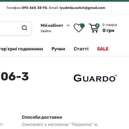
Телефон
095 465 38 95
, Email:
lyudmila.watch@gmail.com
Мій кабінет
0 товарів
0
0
грн
Увійти
терʼєрні годинники
Ручки
Статті
SALE
206-3
Rado 🇨🇭
Сріблястий
Romanson
Білий
Royal London
Чорний
Seiko
Золотистий
Seiko (інтерʼєрні годинники)
Зелений
Способи доставки
т-
Самовивіз у магазинах “Людмила” м.
Sergio Tacchini
Синій