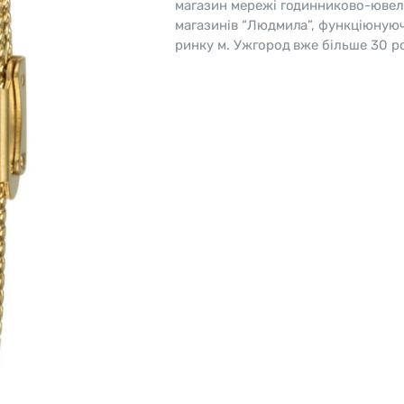
магазин мережі годинниково-ювел
магазинів “Людмила”, функціюную
o
Pierre Ricaud
ринку м. Ужгород вже більше 30 ро
es Lemans
Q&Q