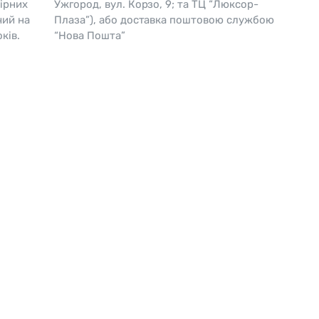
ірних
Ужгород, вул. Корзо, 9; та ТЦ “Люксор-
чий на
Плаза”), або доставка поштовою службою
Skagen
Перламутр
ків.
“Нова Пошта”
Swiss Alpine Military 🇨🇭
Tissot 🇨🇭