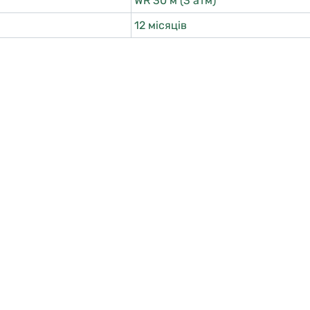
WR 30 м (3 атм)
12 місяців