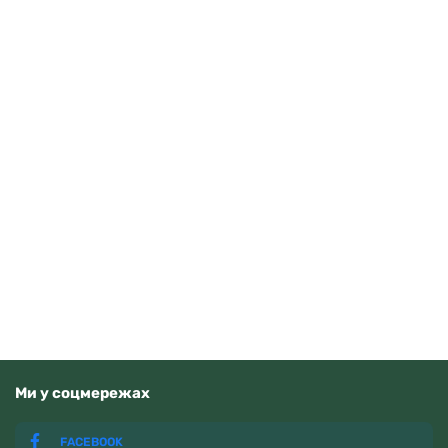
Guardo 012705-10 (m.RgW)
4070
грн
Додати в кошик
В наявності
Ми у соцмережах
FACEBOOK