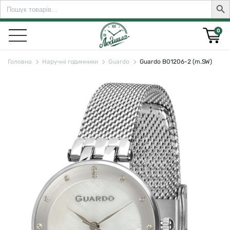
Search
Sear
for:
0
Головна
Наручні годинники
Guardo
Guardo B01206-2 (m.SW)
rch for: