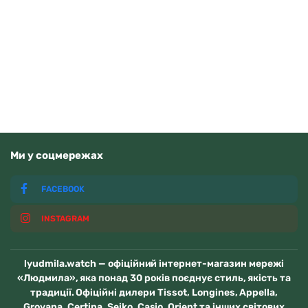
Guardo 012705-10 (m.RgW)
4070
грн
Додати в кошик
В наявності
Ми у соцмережах
FACEBOOK
INSTAGRAM
lyudmila.watch — офіційний інтернет-магазин мережі
«Людмила», яка понад 30 років поєднує стиль, якість та
традиції. Офіційні дилери Tissot, Longines, Appella,
Grovana, Certina, Seiko, Casio, Orient та інших світових