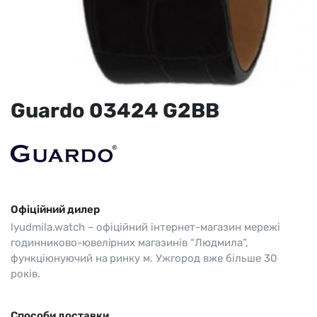
Guardo 03424 G2BB
Офіційний дилер
lyudmila.watch – офіційний інтернет-магазин мережі
годинниково-ювелірних магазинів “Людмила”,
функціюнуючий на ринку м. Ужгород вже більше 30
років.
Способи доставки