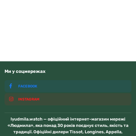
Guardo 012705-10 (m.RgW)
4070
грн
Додати в кошик
В наявності
Ми у соцмережах
FACEBOOK
INSTAGRAM
lyudmila.watch — офіційний інтернет-магазин мережі
«Людмила», яка понад 30 років поєднує стиль, якість та
традиції. Офіційні дилери Tissot, Longines, Appella,