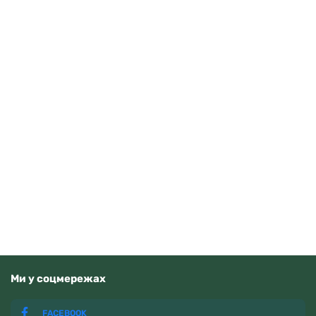
Guardo 012705-10 (m.RgW)
4070
грн
Додати в кошик
В наявності
Ми у соцмережах
FACEBOOK