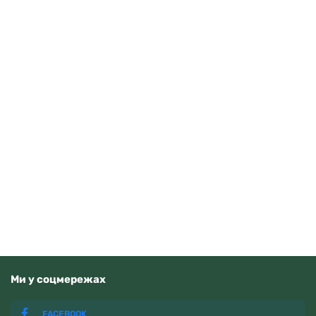
Guardo 012705-10 (m.RgW)
4070
грн
Додати в кошик
В наявності
Ми у соцмережах
FACEBOOK