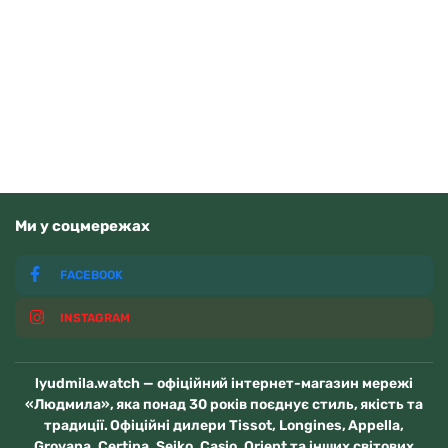
Guardo 012705-10 (m.RgW)
4070
грн
Додати в кошик
В наявності
Ми у соцмережах
FACEBOOK
INSTAGRAM
lyudmila.watch — офіційний інтернет-магазин мережі
«Людмила», яка понад 30 років поєднує стиль, якість та
традиції. Офіційні дилери Tissot, Longines, Appella,
Grovana, Certina, Seiko, Casio, Orient та інших світових