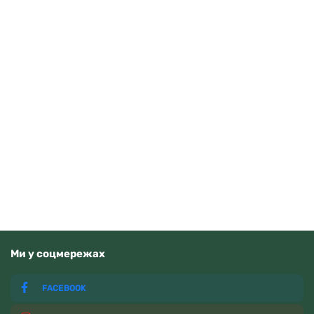
Guardo 012705-10 (m.RgW)
4070
грн
Додати в кошик
В наявності
Ми у соцмережах
FACEBOOK