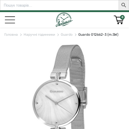
Search
Sear
for:
0
Головна
Наручні годинники
Guardo
Guardo 012662-3 (m.SW)
rch for: