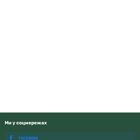
Guardo 012705-10 (m.RgW)
4070
грн
Додати в кошик
В наявності
Ми у соцмережах
FACEBOOK