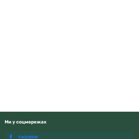
Guardo 012705-10 (m.RgW)
4070
грн
Додати в кошик
В наявності
Ми у соцмережах
FACEBOOK