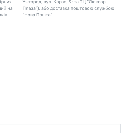
ірних
Ужгород, вул. Корзо, 9; та ТЦ “Люксор-
чий на
Плаза”), або доставка поштовою службою
Skagen
Перламутр
ків.
“Нова Пошта”
Swiss Alpine Military 🇨🇭
Tissot 🇨🇭