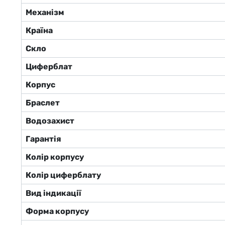
Механізм
Країна
Скло
Циферблат
Корпус
Браслет
Водозахист
Гарантія
Колір корпусу
Колір циферблату
Вид індикації
Форма корпусу