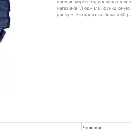
магазин мережі годинниково-ювел
магазинів “Людмила”, функціюную
o
Pierre Ricaud
ринку м. Ужгород вже більше 30 ро
es Lemans
Q&Q
Чоловічі