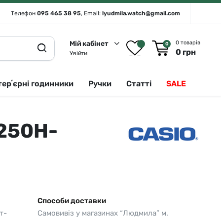
Телефон
095 465 38 95
, Email:
lyudmila.watch@gmail.com
Мій кабінет
0 товарів
0
0
грн
Увійти
терʼєрні годинники
Ручки
Статті
SALE
1250H-
Rado 🇨🇭
Сріблястий
Romanson
Білий
Royal London
Чорний
Seiko
Золотистий
Seiko (інтерʼєрні годинники)
Зелений
Способи доставки
т-
Самовивіз у магазинах “Людмила” м.
Sergio Tacchini
Синій