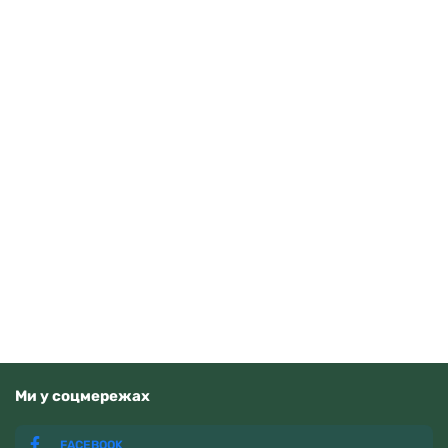
Casio AE-1500WHC-1AVEF
3710
грн
Додати в кошик
В наявності
Ми у соцмережах
FACEBOOK