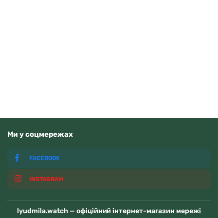
Casio AE-1500WHC-1AVEF
3710
грн
Додати в кошик
В наявності
Ми у соцмережах
FACEBOOK
INSTAGRAM
lyudmila.watch — офіційний інтернет-магазин мережі