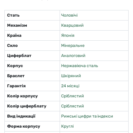
Стать
Чоловічі
Механізм
Кварцовий
Країна
Японія
Скло
Мінеральне
Циферблат
Аналоговий
Корпус
Нержавіюча сталь
Браслет
Шкіряний
Гарантія
24 місяці
Колір корпусу
Сріблястий
Колір циферблату
Сріблястий
Вид індикації
Римські цифри та індекси
Форма корпусу
Круглі