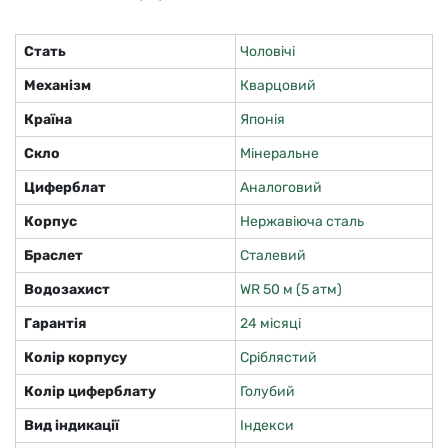
Стать
Чоловічі
Механізм
Кварцовий
Країна
Японія
Скло
Мінеральне
Циферблат
Аналоговий
Корпус
Нержавіюча сталь
Браслет
Сталевий
Водозахист
WR 50 м (5 атм)
Гарантія
24 місяці
Колір корпусу
Сріблястий
Колір циферблату
Голубий
Вид індикації
Індекси