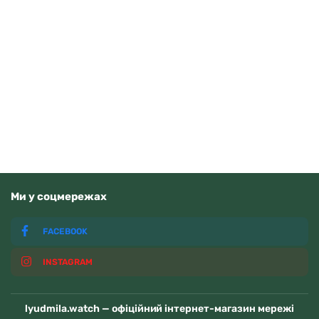
Casio AE-1500WHC-1AVEF
3710
грн
Додати в кошик
В наявності
Ми у соцмережах
FACEBOOK
INSTAGRAM
lyudmila.watch — офіційний інтернет-магазин мережі