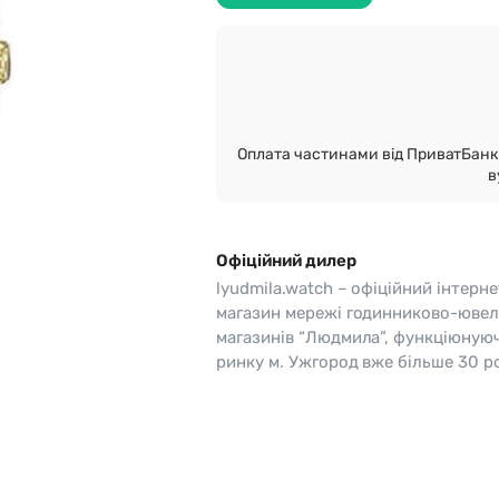
o
Pierre Ricaud
es Lemans
Q&Q
Оплата частинами від ПриватБанк 
в
Офіційний дилер
lyudmila.watch – офіційний інтерне
магазин мережі годинниково-ювел
магазинів “Людмила”, функціюную
ринку м. Ужгород вже більше 30 ро