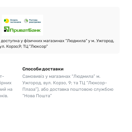
Skagen
Перламутр
Swiss Alpine Military 🇨🇭
Tissot 🇨🇭
доступна у фізичних магазинах "Людмила" у м. Ужгород,
ул. Корзо,9; ТЦ "Люксор"
Способи доставки
т-
Самовивіз у магазинах “Людмила” м.
ірних
Ужгород, вул. Корзо, 9; та ТЦ “Люксор-
чий на
Плаза”), або доставка поштовою службою
ків.
“Нова Пошта”