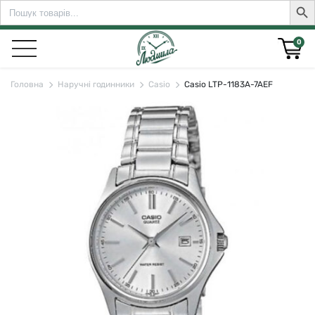
Search
Sear
for:
0
Головна
Наручні годинники
Casio
Casio LTP-1183A-7AEF
rch for: