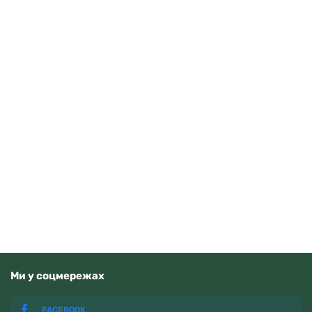
Casio AE-1500WHC-1AVEF
3710
грн
Додати в кошик
В наявності
Ми у соцмережах
FACEBOOK