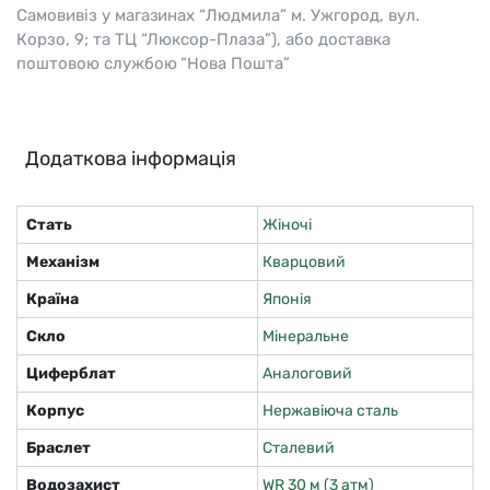
Самовивіз у магазинах “Людмила” м. Ужгород, вул.
Корзо, 9; та ТЦ “Люксор-Плаза”), або доставка
поштовою службою “Нова Пошта”
Додаткова інформація
Стать
Жіночі
Механізм
Кварцовий
Країна
Японія
Скло
Мінеральне
Циферблат
Аналоговий
Корпус
Нержавіюча сталь
Браслет
Сталевий
Водозахист
WR 30 м (3 атм)