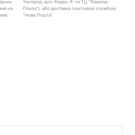
ірних
Ужгород, вул. Корзо, 9; та ТЦ “Люксор-
чий на
Плаза”), або доставка поштовою службою
Skagen
Перламутр
ків.
“Нова Пошта”
Swiss Alpine Military 🇨🇭
Tissot 🇨🇭