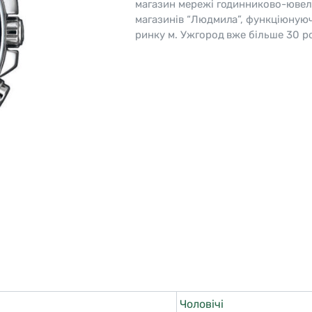
магазин мережі годинниково-ювел
магазинів “Людмила”, функціюную
o
Pierre Ricaud
ринку м. Ужгород вже більше 30 ро
es Lemans
Q&Q
Чоловічі