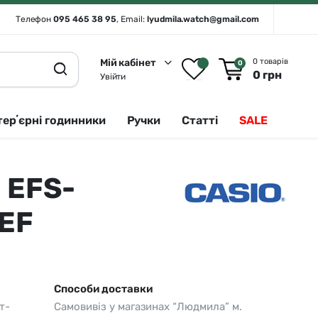
Телефон
095 465 38 95
, Email:
lyudmila.watch@gmail.com
Мій кабінет
0 товарів
0
0
грн
Увійти
терʼєрні годинники
Ручки
Статті
SALE
e EFS-
Rado 🇨🇭
Сріблястий
Romanson
Білий
EF
Royal London
Чорний
Seiko
Золотистий
Seiko (інтерʼєрні годинники)
Зелений
Способи доставки
т-
Самовивіз у магазинах “Людмила” м.
Sergio Tacchini
Синій