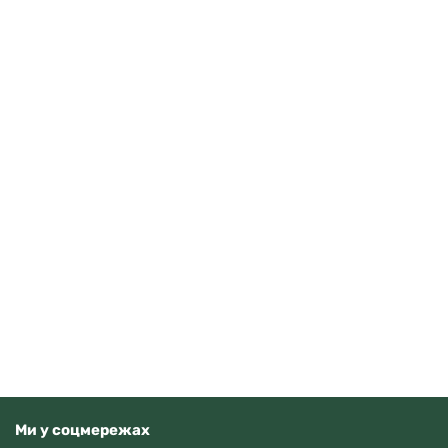
Casio AE-1500WHC-1AVEF
3710
грн
Додати в кошик
В наявності
Ми у соцмережах