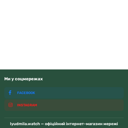
Bigotti BGT0131-4
1490
грн
Читати далі
Немає у наявності
Ми у соцмережах
FACEBOOK
INSTAGRAM
lyudmila.watch — офіційний інтернет-магазин мережі