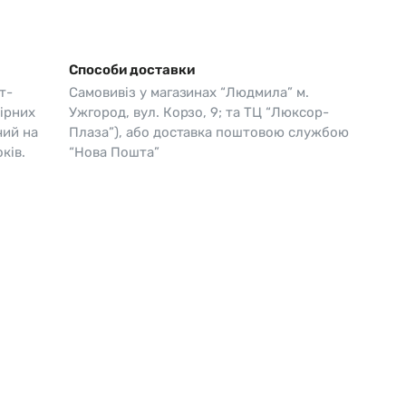
Skagen
Перламутр
Swiss Alpine Military 🇨🇭
Способи доставки
Tissot 🇨🇭
т-
Самовивіз у магазинах “Людмила” м.
ірних
Ужгород, вул. Корзо, 9; та ТЦ “Люксор-
чий на
Плаза”), або доставка поштовою службою
ків.
“Нова Пошта”