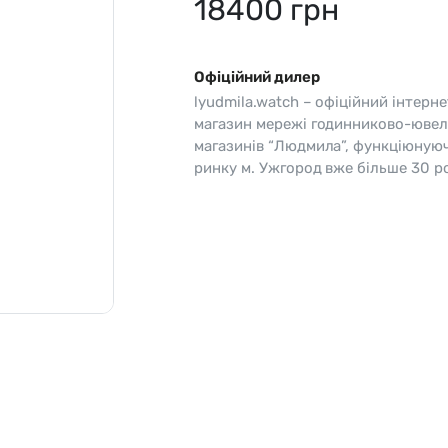
18400
грн
o
Pierre Ricaud
es Lemans
Q&Q
Офіційний дилер
lyudmila.watch – офіційний інтерне
магазин мережі годинниково-ювел
магазинів “Людмила”, функціюную
ринку м. Ужгород вже більше 30 ро