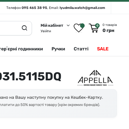
Телефон
095 465 38 95
, Email:
lyudmila.watch@gmail.com
Мій кабінет
0 товарів
0
0
грн
Увійти
терʼєрні годинники
Ручки
Статті
SALE
031.5115DQ
Rado 🇨🇭
Сріблястий
Romanson
Білий
Royal London
Чорний
ано на Вашу наступну покупку на Кешбек-Картку.
атити до 50% вартості товару (крім окремих брендів).
Seiko
Золотистий
Seiko (інтерʼєрні годинники)
Зелений
Sergio Tacchini
Синій