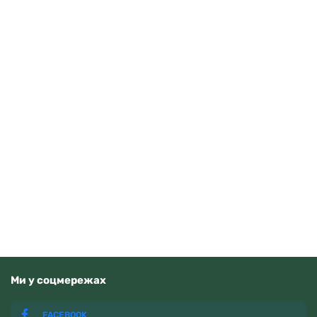
Anne Klein 10/5490MPRG
Читати далі
Немає у наявності
Ми у соцмережах
FACEBOOK