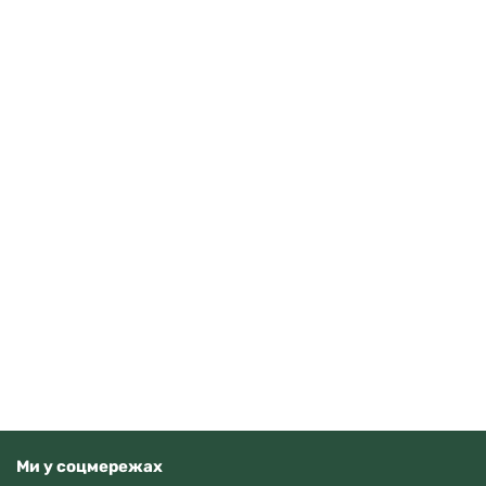
Anne Klein 10/5490MPRG
Читати далі
Немає у наявності
Ми у соцмережах