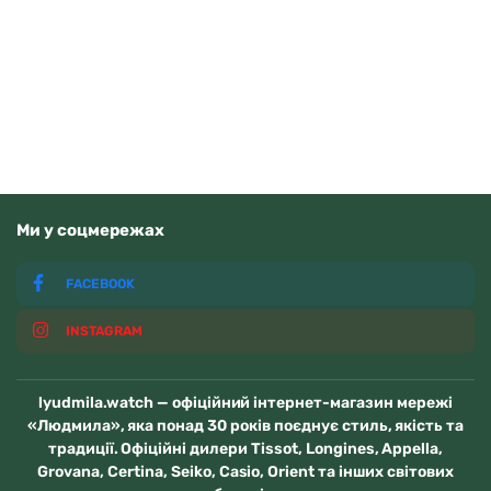
11900
грн
Додати в кошик
В наявності
Ми у соцмережах
FACEBOOK
INSTAGRAM
lyudmila.watch — офіційний інтернет-магазин мережі
«Людмила», яка понад 30 років поєднує стиль, якість та
традиції. Офіційні дилери Tissot, Longines, Appella,
Grovana, Certina, Seiko, Casio, Orient та інших світових