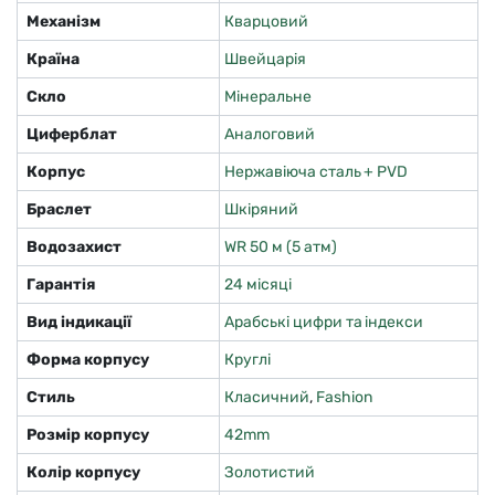
Механізм
Кварцовий
Країна
Швейцарія
Скло
Мінеральне
Циферблат
Аналоговий
Корпус
Нержавіюча сталь + PVD
Браслет
Шкіряний
Водозахист
WR 50 м (5 атм)
Гарантія
24 місяці
Вид індикації
Арабські цифри та індекси
Форма корпусу
Круглі
Стиль
Класичний
,
Fashion
Розмір корпусу
42mm
Колір корпусу
Золотистий