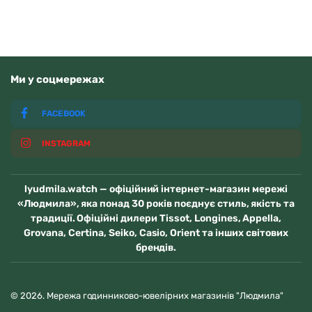
Ми у соцмережах
FACEBOOK
INSTAGRAM
lyudmila.watch — офіційний інтернет-магазин мережі
«Людмила», яка понад 30 років поєднує стиль, якість та
традиції. Офіційні дилери Tissot, Longines, Appella,
Grovana, Certina, Seiko, Casio, Orient та інших світових
брендів.
© 2026. Мережа годинниково-ювелірних магазинів "Людмила"