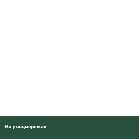
Adriatica A3194.5264Q
11900
грн
Додати в кошик
В наявності
Ми у соцмережах