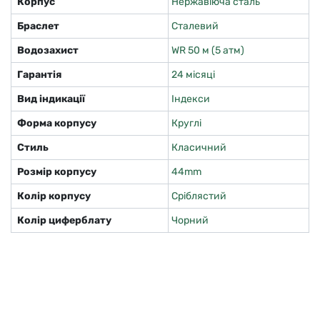
Корпус
Нержавіюча сталь
Браслет
Сталевий
Водозахист
WR 50 м (5 атм)
Гарантія
24 місяці
Вид індикації
Індекси
Форма корпусу
Круглі
Стиль
Класичний
Розмір корпусу
44mm
Колір корпусу
Сріблястий
Колір циферблату
Чорний