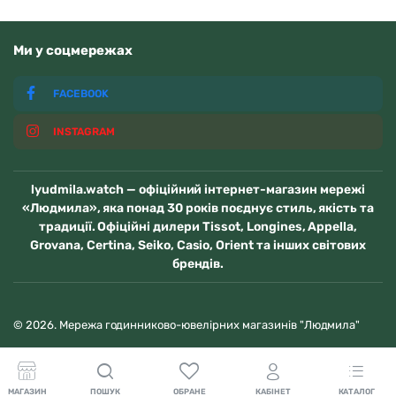
Ми у соцмережах
FACEBOOK
INSTAGRAM
lyudmila.watch — офіційний інтернет-магазин мережі
«Людмила», яка понад 30 років поєднує стиль, якість та
традиції. Офіційні дилери Tissot, Longines, Appella,
Grovana, Certina, Seiko, Casio, Orient та інших світових
брендів.
© 2026. Мережа годинниково-ювелірних магазинів "Людмила"
МАГАЗИН
ПОШУК
ОБРАНЕ
КАБІНЕТ
КАТАЛОГ