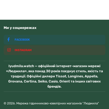
Ми у соцмережах
FACEBOOK
INSTAGRAM
lyudmila.watch — офіційний інтернет-магазин мережі
«Людмила», яка понад 30 років поєднує стиль, якість та
традиції. Офіційні дилери Tissot, Longines, Appella,
Grovana, Certina, Seiko, Casio, Orient та інших світових
брендів.
© 2026. Мережа годинниково-ювелірних магазинів "Людмила"