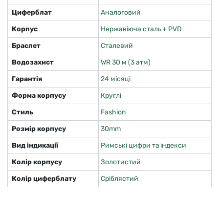
Циферблат
Аналоговий
Корпус
Нержавіюча сталь + PVD
Браслет
Сталевий
Водозахист
WR 30 м (3 атм)
Гарантія
24 місяці
Форма корпусу
Круглі
Стиль
Fashion
Розмір корпусу
30mm
Вид індикації
Римські цифри та індекси
Колір корпусу
Золотистий
Колір циферблату
Сріблястий