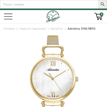
Search
Sear
for:
0
Головна
Наручні годинники
Adriatica
Adriatica 3745.118FQ
rch for: