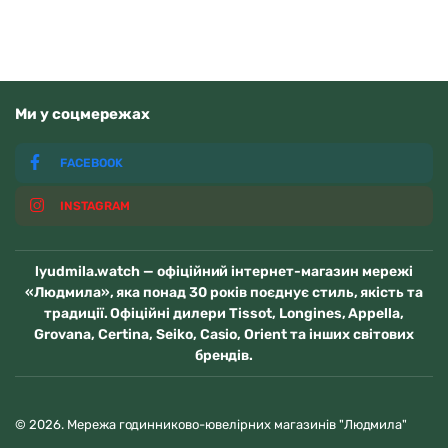
Ми у соцмережах
FACEBOOK
INSTAGRAM
lyudmila.watch — офіційний інтернет-магазин мережі
«Людмила», яка понад 30 років поєднує стиль, якість та
традиції. Офіційні дилери Tissot, Longines, Appella,
Grovana, Certina, Seiko, Casio, Orient та інших світових
брендів.
© 2026. Мережа годинниково-ювелірних магазинів "Людмила"