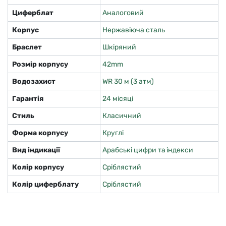
Циферблат
Аналоговий
Корпус
Нержавіюча сталь
Браслет
Шкіряний
Розмір корпусу
42mm
Водозахист
WR 30 м (3 атм)
Гарантія
24 місяці
Стиль
Класичний
Форма корпусу
Круглі
Вид індикації
Арабські цифри та індекси
Колір корпусу
Сріблястий
Колір циферблату
Сріблястий