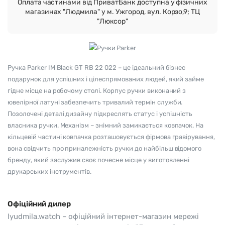
Оплата частинами від ПриватБанк доступна у фізичних
магазинах "Людмила" у м. Ужгород, вул. Корзо,9; ТЦ
"Люксор"
Ручка Parker IM Black GT RB 22 022 – це ідеальний бізнес
подарунок для успішних і цілеспрямованих людей, який займе
гідне місце на робочому столі. Корпус ручки виконаний з
ювелірної латуні забезпечить тривалий термін служби.
Позолочені деталі дизайну підкреслять статус і успішність
власника ручки. Механізм – знімний замикається ковпачок. На
кільцевій частині ковпачка розташовується фірмова гравірування,
вона свідчить про приналежність ручки до найбільш відомого
бренду, який заслужив своє почесне місце у виготовленні
друкарських інструментів.
Офіційний дилер
lyudmila.watch – офіційний інтернет-магазин мережі