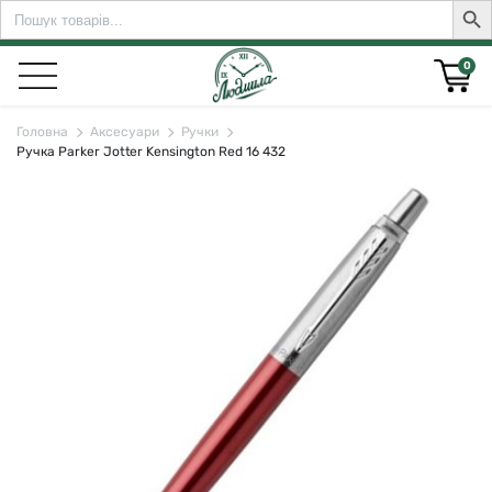
Search
Sear
for:
0
Головна
Аксесуари
Ручки
Ручка Parker Jotter Kensington Red 16 432
rch for: