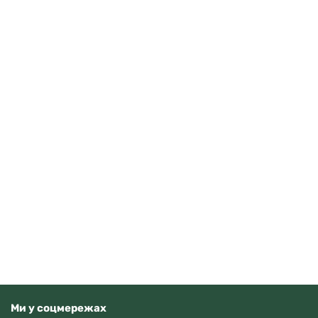
Tissot Ballade 40mm T156.410.11.351.00
Читати далі
Немає у наявності
Ми у соцмережах