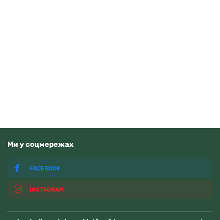
Beverly Hills Polo Club PX602-05
4900
грн
Додати в кошик
В наявності
Ми у соцмережах
FACEBOOK
INSTAGRAM