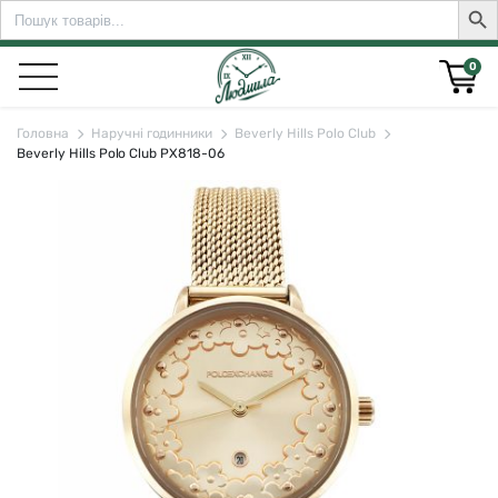
Search
Sear
for:
0
Головна
Наручні годинники
Beverly Hills Polo Club
Beverly Hills Polo Club PX818-06
rch for: