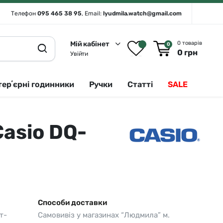
Телефон
095 465 38 95
, Email:
lyudmila.watch@gmail.com
Мій кабінет
0 товарів
0
0
грн
Увійти
терʼєрні годинники
Ручки
Статті
SALE
asio DQ-
Rado 🇨🇭
Сріблястий
Romanson
Білий
Royal London
Чорний
Seiko
Золотистий
Seiko (інтерʼєрні годинники)
Зелений
Способи доставки
т-
Самовивіз у магазинах “Людмила” м.
Sergio Tacchini
Синій