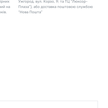
ірних
Ужгород, вул. Корзо, 9; та ТЦ “Люксор-
чий на
Плаза”), або доставка поштовою службою
Skagen
Перламутр
ків.
“Нова Пошта”
Swiss Alpine Military 🇨🇭
Tissot 🇨🇭