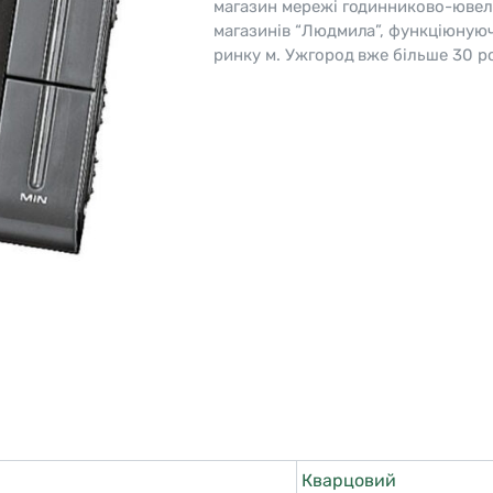
магазин мережі годинниково-ювел
магазинів “Людмила”, функціюную
o
Pierre Ricaud
ринку м. Ужгород вже більше 30 ро
es Lemans
Q&Q
Кварцовий